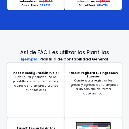
Valorado en:
US$ 10,00
Valorado en:
US$ 10,00
Con el Pack:
GRATIS
Con el Pack:
GRATIS
Así de FÁCIL es utilizar las Plantillas
Ejemplo:
Plantilla de Contabilidad General
Paso 1: Configuración Inicial
Paso 2: Registra tus Ingresos y
Egresos
Configura y personaliza la
Comienza a registrar los
plantilla con la información y
ingresos y egresos de tu empresa
datos de tu empresa a unos
a un solo clic de forma
cuantos clics.
automática.
Paso 3: Revisa los datos