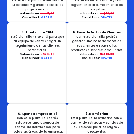
controlar el pago de sueldos de
tu plan de ventas anual y dar
tu personal y generar boletas de
seguimiento al cumplimiento de
pago a un clic.
tu objetivo.
Valorado en:
US$ 15,00
Valorado en:
US$ 10,00
Con el Pack:
GRATIS
Con el Pack:
GRATIS
4. Plantilla de CRM
5. Base de Datos de Clientes
Está plantilla te servirá para que
Con esta plantilla podrás
tu equipo de ventas haga un
generar una base de datos de
seguimiento de tus clientes
tus clientes en base a los
potenciales.
productos o servicios adquiridos.
Valorado en:
US$ 15,00
Valorado en:
US$ 10,00
Con el Pack:
GRATIS
Con el Pack:
GRATIS
6. Agenda Empresarial
7. Biométrico
Con esta plantilla podrás
Esta plantilla te ayudara con el
establecer una agenda de
control de estradas y salidas de
control de actividades para
tu personal para los pagos y
todas las áreas de tu empresa.
descuentos.