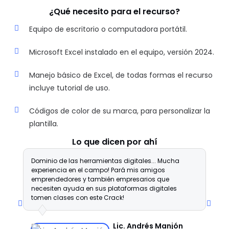
¿Qué necesito para el recurso?
Equipo de escritorio o computadora portátil.
Microsoft Excel instalado en el equipo, versión 2024.
Manejo básico de Excel, de todas formas el recurso
incluye tutorial de uso.
Códigos de color de su marca, para personalizar la
plantilla.
Lo que dicen por ahí
Dominio de las herramientas digitales... Mucha
R
experiencia en el campo! Pará mis amigos
e
emprendedores y también empresarios que
d
necesiten ayuda en sus plataformas digitales
p
tomen clases con este Crack!
p
c
s
Lic. Andrés Manjón