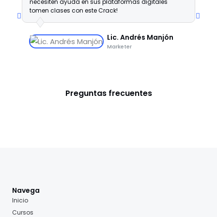
necesiten ayuda en sus plataformas digitales
p
tomen clases con este Crack!
p
c
s
Lic. Andrés Manjón
Marketer
Preguntas frecuentes
Navega
Inicio
Cursos