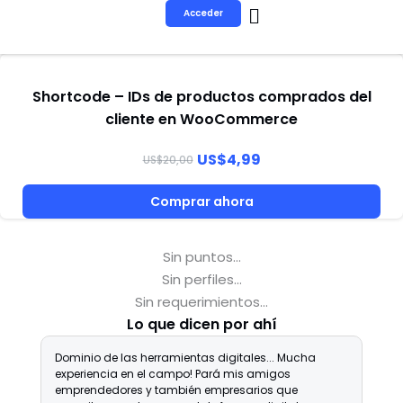
Ir
Acceder
al
contenido
Shortcode – IDs de productos comprados del
cliente en WooCommerce
US
$
4,99
US
$
20,00
Comprar ahora
Sin puntos...
Sin perfiles...
Sin requerimientos...
Lo que dicen por ahí
Dominio de las herramientas digitales... Mucha
R
experiencia en el campo! Pará mis amigos
e
emprendedores y también empresarios que
d