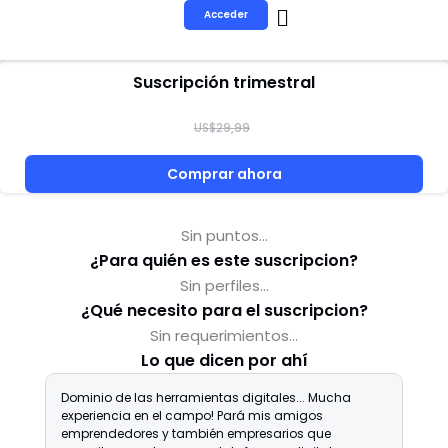
Ir
Acceder
al
contenido
Suscripción trimestral
US
$
29,99
Comprar ahora
Sin puntos...
¿Para quién es este suscripcion?
Sin perfiles...
¿Qué necesito para el suscripcion?
Sin requerimientos...
Lo que dicen por ahí
Dominio de las herramientas digitales... Mucha
R
experiencia en el campo! Pará mis amigos
e
emprendedores y también empresarios que
d