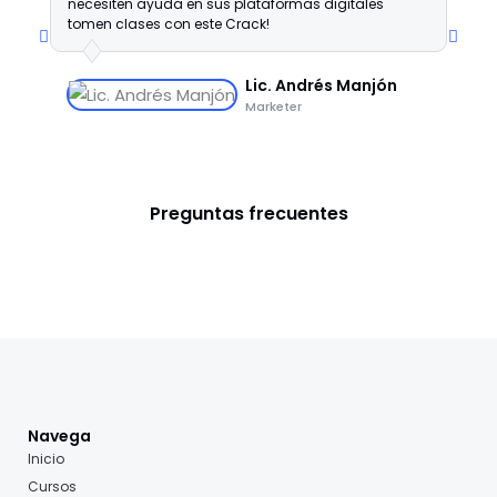
necesiten ayuda en sus plataformas digitales
p
tomen clases con este Crack!
p
c
s
Lic. Andrés Manjón
Marketer
Preguntas frecuentes
Navega
Inicio
Cursos