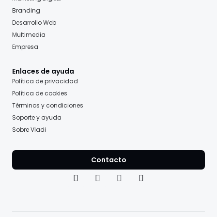
Branding
Desarrollo Web
Multimedia
Empresa
Enlaces de ayuda
Política de privacidad
Política de cookies
Términos y condiciones
Soporte y ayuda
Sobre Vladi
Contacto
F
I
T
Y
a
n
i
o
c
s
k
u
e
t
t
t
b
a
o
u
o
g
k
b